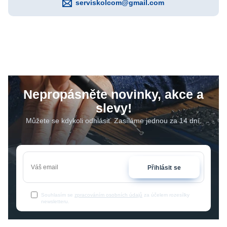
serviskolcom@gmail.com
Nepropásněte novinky, akce a
slevy!
Můžete se kdykoli odhlásit. Zasíláme jednou za 14 dní.
Přihlásit se
Souhlasím se
zpracováním osobních údajů
za účelem rozesílky
newsletteru.