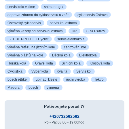
servis kola v zime
shimano grx
doprava zdarma do cykloservisu a zpět
cykloservis Ostrava
Ostravský cykloservis
servis kol ostrava
výměna kazety od serviskol ostrava
Di2
GRX RX825
E-TUBE PROJECT Cyclist
servis elektrokola
výměna řetězu na jízdním kole
centrování kol
výměna plášťů na kole
Dětská kola
Elektrokola
Horská kola
Gravel kola
Silniční kola
Krosová kola
Cyklistika
Výběr kola
Kvalita
Servis kol
bosch eBike
upínací kleště
ruční výroba
Tektro
Magura
bosch
vymena
Potřebujete poradit?
+420732562562
Po - Pá: 08:00 - 19:00hod