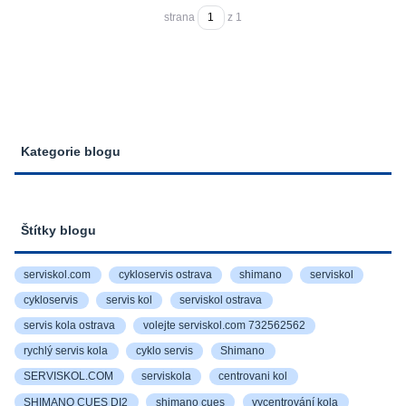
strana
z 1
Kategorie blogu
Štítky blogu
serviskol.com
cykloservis ostrava
shimano
serviskol
cykloservis
servis kol
serviskol ostrava
servis kola ostrava
volejte serviskol.com 732562562
rychlý servis kola
cyklo servis
Shimano
SERVISKOL.COM
serviskola
centrovani kol
SHIMANO CUES DI2
shimano cues
vycentrování kola