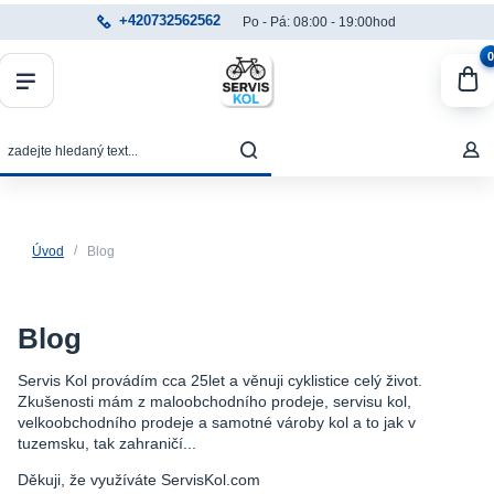
+420732562562
Po - Pá: 08:00 - 19:00hod
0
Úvod
Blog
Blog
Servis Kol provádím cca 25let a věnuji cyklistice celý život.
Zkušenosti mám z maloobchodního prodeje, servisu kol,
velkoobchodního prodeje a samotné vároby kol a to jak v
tuzemsku, tak zahraničí...
Děkuji, že využíváte ServisKol.com