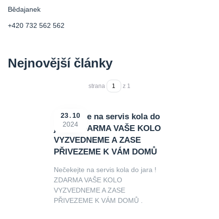
Bědajanek
+420 732 562 562
Nejnovější články
strana
z 1
Nečekejte na servis kola do
23
10
2024
jara ! ZDARMA VAŠE KOLO
VYZVEDNEME A ZASE
PŘIVEZEME K VÁM DOMŮ
Nečekejte na servis kola do jara !
ZDARMA VAŠE KOLO
VYZVEDNEME A ZASE
PŘIVEZEME K VÁM DOMŮ .