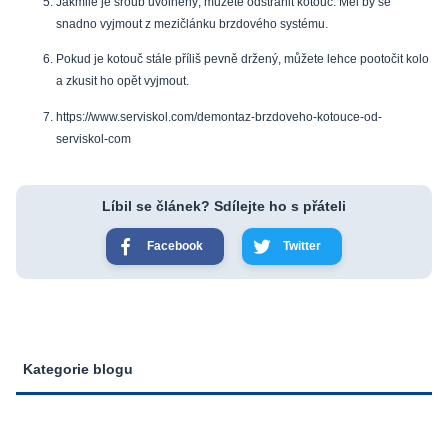
Jakmile je šroub uvolněný, můžete odstranit kotouč. Měl by se
snadno vyjmout z mezičlánku brzdového systému.
Pokud je kotouč stále příliš pevně držený, můžete lehce pootočit kolo
a zkusit ho opět vyjmout.
https://www.serviskol.com/demontaz-brzdoveho-kotouce-od-
serviskol-com
Líbil se článek? Sdílejte ho s přáteli
Facebook
Twitter
Kategorie blogu