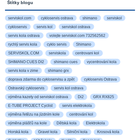
Štítky blogu
serviskol.com
cykloservis ostrava
shimano
serviskol
cykloservis
servis kol
serviskol ostrava
servis kola ostrava
volejte serviskol.com 732562562
rychlý servis kola
cyklo servis
Shimano
SERVISKOL.COM
serviskola
centrovani kol
SHIMANO CUES DI2
shimano cues
vycentrování kola
servis kola v zime
shimano grx
doprava zdarma do cykloservisu a zpět
cykloservis Ostrava
Ostravský cykloservis
servis kol ostrava
výměna kazety od serviskol ostrava
Di2
GRX RX825
E-TUBE PROJECT Cyclist
servis elektrokola
výměna řetězu na jízdním kole
centrování kol
výměna plášťů na kole
Dětská kola
Elektrokola
Horská kola
Gravel kola
Silniční kola
Krosová kola