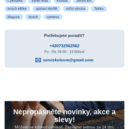
Cyklistika
Výběr kola
Kvalita
Servis kol
bosch eBike
upínací kleště
ruční výroba
Tektro
Magura
bosch
vymena
Potřebujete poradit?
+420732562562
Po - Pá: 08:00 - 19:00hod
serviskolcom@gmail.com
Nepropásněte novinky, akce a
slevy!
Můžete se kdykoli odhlásit. Zasíláme jednou za 14 dní.