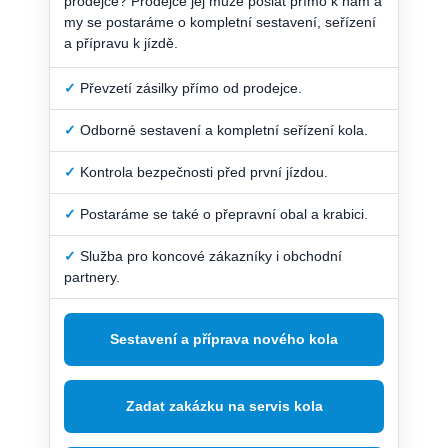
prodejce? Prodejce jej může poslat přímo k nám a
my se postaráme o kompletní sestavení, seřízení
a přípravu k jízdě.
✓
Převzetí zásilky přímo od prodejce.
✓
Odborné sestavení a kompletní seřízení kola.
✓
Kontrola bezpečnosti před první jízdou.
✓
Postaráme se také o přepravní obal a krabici.
✓
Služba pro koncové zákazníky i obchodní
partnery.
Sestavení a příprava nového kola
Zadat zakázku na servis kola