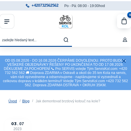
+420732562562
Po - Pá: 08:00 - 19:00hod
0
OD 05.08.2026 - DO 16.08.2026 ČERPÁME DOVOLENOU. PROTO BUDOU
VEŠKERÉ OBJEDNÁVKY ŘEŠENY PO UKONČENÍ A TO OD 17.08.2026.
DĚKUJEME ZA POCHOPENÍ 📞 Pro SERVIS volejte Tým ServisKol.com: +420
732 562 562 🚚 Doprava ZDARMA v Ostravě a okolí do 35 km Kola na servis,
vám rádi vyzvedneme a odservisujeme - naplánujeme si vyzvednutí a
celkovou dopravu v krátkém termínu!! Volejte Tým ServisKol.com +420 732 562
562. Doprava ZDARMA OSTRAVA + OKRUH 35KM.
Úvod
Blog
Jak demontovat brzdový kotouč na kole?
03
07
2023