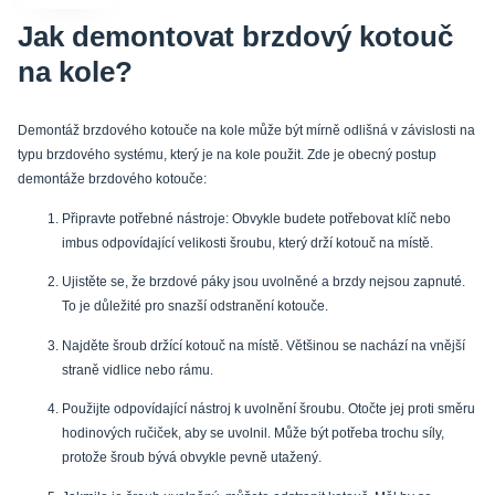
Jak demontovat brzdový kotouč
na kole?
Demontáž brzdového kotouče na kole může být mírně odlišná v závislosti na
typu brzdového systému, který je na kole použit. Zde je obecný postup
demontáže brzdového kotouče:
Připravte potřebné nástroje: Obvykle budete potřebovat klíč nebo
imbus odpovídající velikosti šroubu, který drží kotouč na místě.
Ujistěte se, že brzdové páky jsou uvolněné a brzdy nejsou zapnuté.
To je důležité pro snazší odstranění kotouče.
Najděte šroub držící kotouč na místě. Většinou se nachází na vnější
straně vidlice nebo rámu.
Použijte odpovídající nástroj k uvolnění šroubu. Otočte jej proti směru
hodinových ručiček, aby se uvolnil. Může být potřeba trochu síly,
protože šroub bývá obvykle pevně utažený.