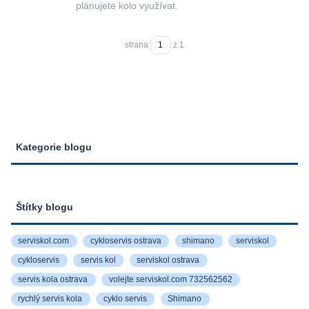
plánujete kolo využívat.
strana
z 1
Kategorie blogu
Štítky blogu
serviskol.com
cykloservis ostrava
shimano
serviskol
cykloservis
servis kol
serviskol ostrava
servis kola ostrava
volejte serviskol.com 732562562
rychlý servis kola
cyklo servis
Shimano