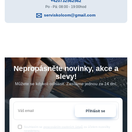
+420732562562
Po - Pá: 08:00 - 19:00hod
serviskolcom@gmail.com
Nepropásněte novinky, akce a
slevy!
Můžete se kdykoli odhlásit. Zasíláme jednou za 14 dní.
Přihlásit se
Souhlasím se
zpracováním osobních údajů
za účelem rozesílky
newsletteru.