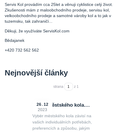
Servis Kol provádím cca 25let a věnuji cyklistice celý život.
Zkušenosti mám z maloobchodního prodeje, servisu kol,
velkoobchodního prodeje a samotné vároby kol a to jak v
tuzemsku, tak zahraničí...
Děkuji, že využíváte ServisKol.com
Bědajanek
+420 732 562 562
Nejnovější články
strana
z 1
Výběr městského kola....
26
12
2023
Výběr městského kola závisí na
vašich individuálních potřebách,
preferencích a způsobu, jakým