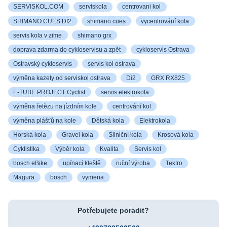
SERVISKOL.COM
serviskola
centrovani kol
SHIMANO CUES DI2
shimano cues
vycentrování kola
servis kola v zime
shimano grx
doprava zdarma do cykloservisu a zpět
cykloservis Ostrava
Ostravský cykloservis
servis kol ostrava
výměna kazety od serviskol ostrava
Di2
GRX RX825
E-TUBE PROJECT Cyclist
servis elektrokola
výměna řetězu na jízdním kole
centrování kol
výměna plášťů na kole
Dětská kola
Elektrokola
Horská kola
Gravel kola
Silniční kola
Krosová kola
Cyklistika
Výběr kola
Kvalita
Servis kol
bosch eBike
upínací kleště
ruční výroba
Tektro
Magura
bosch
vymena
Potřebujete poradit?