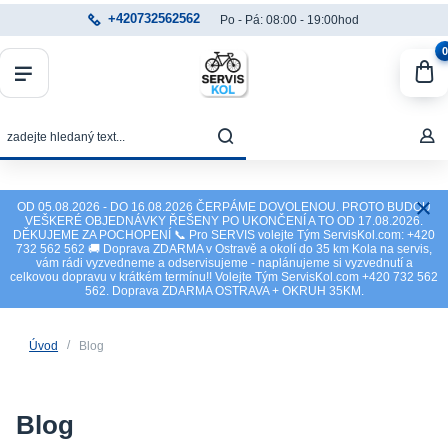
+420732562562
Po - Pá: 08:00 - 19:00hod
0
OD 05.08.2026 - DO 16.08.2026 ČERPÁME DOVOLENOU. PROTO BUDOU
VEŠKERÉ OBJEDNÁVKY ŘEŠENY PO UKONČENÍ A TO OD 17.08.2026.
DĚKUJEME ZA POCHOPENÍ 📞 Pro SERVIS volejte Tým ServisKol.com: +420
732 562 562 🚚 Doprava ZDARMA v Ostravě a okolí do 35 km Kola na servis,
vám rádi vyzvedneme a odservisujeme - naplánujeme si vyzvednutí a
celkovou dopravu v krátkém termínu!! Volejte Tým ServisKol.com +420 732 562
562. Doprava ZDARMA OSTRAVA + OKRUH 35KM.
Úvod
Blog
Blog