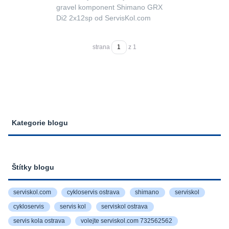
gravel komponent Shimano GRX
Di2 2x12sp od ServisKol.com
strana
z 1
Kategorie blogu
Štítky blogu
serviskol.com
cykloservis ostrava
shimano
serviskol
cykloservis
servis kol
serviskol ostrava
servis kola ostrava
volejte serviskol.com 732562562