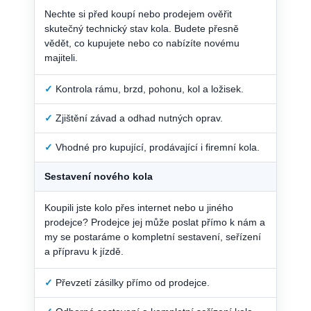
Nechte si před koupí nebo prodejem ověřit
skutečný technický stav kola. Budete přesně
vědět, co kupujete nebo co nabízíte novému
majiteli.
✓
Kontrola rámu, brzd, pohonu, kol a ložisek.
✓
Zjištění závad a odhad nutných oprav.
✓
Vhodné pro kupující, prodávající i firemní kola.
Sestavení nového kola
Koupili jste kolo přes internet nebo u jiného
prodejce? Prodejce jej může poslat přímo k nám a
my se postaráme o kompletní sestavení, seřízení
a přípravu k jízdě.
✓
Převzetí zásilky přímo od prodejce.