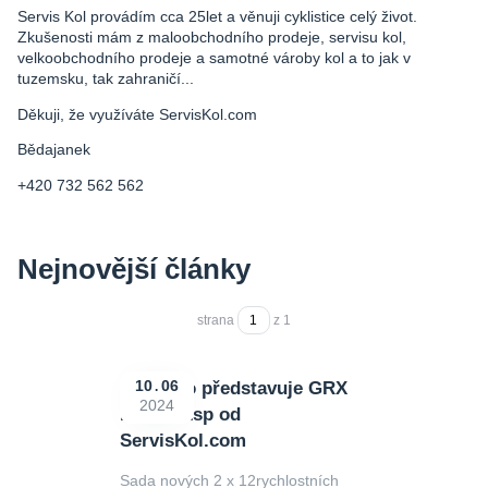
Servis Kol provádím cca 25let a věnuji cyklistice celý život.
Zkušenosti mám z maloobchodního prodeje, servisu kol,
velkoobchodního prodeje a samotné vároby kol a to jak v
tuzemsku, tak zahraničí...
Děkuji, že využíváte ServisKol.com
Bědajanek
+420 732 562 562
Nejnovější články
strana
z 1
Shimano představuje GRX
10
06
2024
Di2 2x12sp od
ServisKol.com
Sada nových 2 x 12rychlostních