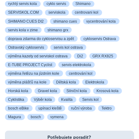
rychlý servis kola
cyklo servis
Shimano
SERVISKOL.COM
serviskola
centrovani kol
SHIMANO CUES DI2
shimano cues
vycentrování kola
servis kola v zime
shimano grx
doprava zdarma do cykloservisu a zpět
cykloservis Ostrava
Ostravský cykloservis
servis kol ostrava
výměna kazety od serviskol ostrava
Di2
GRX RX825
E-TUBE PROJECT Cyclist
servis elektrokola
výměna řetězu na jízdním kole
centrování kol
výměna plášťů na kole
Dětská kola
Elektrokola
Horská kola
Gravel kola
Silniční kola
Krosová kola
Cyklistika
Výběr kola
Kvalita
Servis kol
bosch eBike
upínací kleště
ruční výroba
Tektro
Magura
bosch
vymena
Potřebujete poradit?