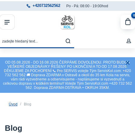
+420732562562
Po - Pá: 08:00 - 19:00hod
0
OD 05.08.2026 - DO 16.08.2026 ČERPÁME DOVOLENOU. PROTO BUDOU
VEŠKERÉ OBJEDNÁVKY ŘEŠENY PO UKONČENÍ A TO OD 17.08.2026.
DĚKUJEME ZA POCHOPENÍ 📞 Pro SERVIS volejte Tým ServisKol.com: +420
732 562 562 🚚 Doprava ZDARMA v Ostravě a okolí do 35 km Kola na servis,
vám rádi vyzvedneme a odservisujeme - naplánujeme si vyzvednutí a
celkovou dopravu v krátkém termínu!! Volejte Tým ServisKol.com +420 732 562
562. Doprava ZDARMA OSTRAVA + OKRUH 35KM.
Úvod
Blog
Blog