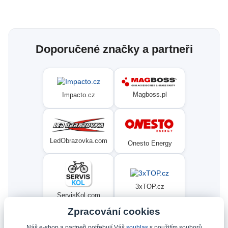
Doporučené značky a partneři
Magboss.pl
Impacto.cz
LedObrazovka.com
Onesto Energy
3xTOP.cz
ServisKol.com
Zpracování cookies
Náš e-shop a partneři potřebují Váš
souhlas
s použitím souborů