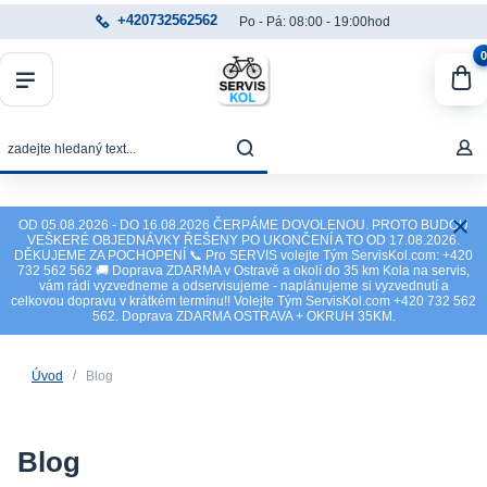
+420732562562
Po - Pá: 08:00 - 19:00hod
0
OD 05.08.2026 - DO 16.08.2026 ČERPÁME DOVOLENOU. PROTO BUDOU
VEŠKERÉ OBJEDNÁVKY ŘEŠENY PO UKONČENÍ A TO OD 17.08.2026.
DĚKUJEME ZA POCHOPENÍ 📞 Pro SERVIS volejte Tým ServisKol.com: +420
732 562 562 🚚 Doprava ZDARMA v Ostravě a okolí do 35 km Kola na servis,
vám rádi vyzvedneme a odservisujeme - naplánujeme si vyzvednutí a
celkovou dopravu v krátkém termínu!! Volejte Tým ServisKol.com +420 732 562
562. Doprava ZDARMA OSTRAVA + OKRUH 35KM.
Úvod
Blog
Blog