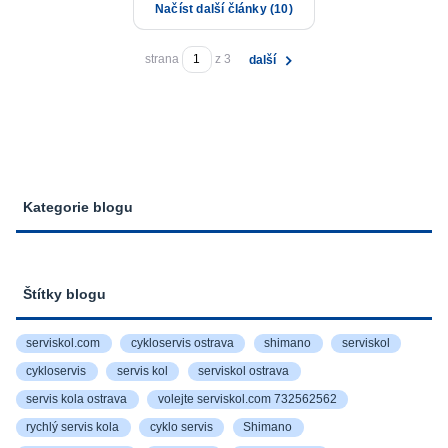
Načíst další články (10)
strana
z 3
další
Kategorie blogu
Štítky blogu
serviskol.com
cykloservis ostrava
shimano
serviskol
cykloservis
servis kol
serviskol ostrava
servis kola ostrava
volejte serviskol.com 732562562
rychlý servis kola
cyklo servis
Shimano