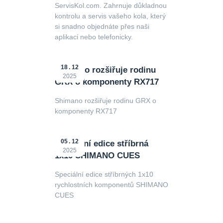
ServisKol.com. Zahrnuje důkladnou
kontrolu a servis vašeho kola, který
si snadno objednáte přes naši
aplikaci nebo telefonicky.
18
12
Shimano rozšiřuje rodinu
2025
GRX o komponenty RX717
Shimano rozšiřuje rodinu GRX o
komponenty RX717
05
12
Speciální edice stříbrná
2025
1x10 SHIMANO CUES
Speciální edice stříbrných 1x10
rychlostních komponentů SHIMANO
CUES