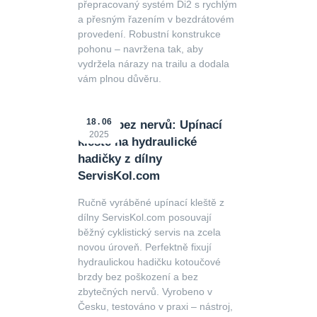
přepracovaný systém Di2 s rychlým
a přesným řazením v bezdrátovém
provedení. Robustní konstrukce
pohonu – navržena tak, aby
vydržela nárazy na trailu a dodala
vám plnou důvěru.
18
06
Servis bez nervů: Upínací
2025
kleště na hydraulické
hadičky z dílny
ServisKol.com
Ručně vyráběné upínací kleště z
dílny ServisKol.com posouvají
běžný cyklistický servis na zcela
novou úroveň. Perfektně fixují
hydraulickou hadičku kotoučové
brzdy bez poškození a bez
zbytečných nervů. Vyrobeno v
Česku, testováno v praxi – nástroj,