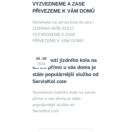
VYZVEDNEME A ZASE
PŘIVEZEME K VÁM DOMŮ
Nečekejte na servis kola do jara !
ZDARMA VAŠE KOLO
VYZVEDNEME A ZASE
PŘIVEZEME K VÁM DOMŮ .
26
08
Vyzvednutí jízdního kola na
2024
servis přímo u vás doma je
stále populárnější služba od
ServisKol.com
Vyzvednutí jízdního kola na servis
přímo u vás doma je stále
populárnější služba od
ServisKol.com