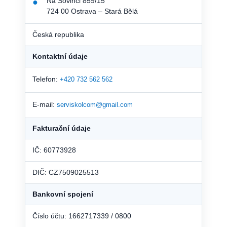
Na Sovinci 859/15
●
724 00 Ostrava – Stará Bělá
Česká republika
Kontaktní údaje
Telefon:
+420 732 562 562
E-mail:
serviskolcom@gmail.com
Fakturační údaje
IČ: 60773928
DIČ: CZ7509025513
Bankovní spojení
Číslo účtu: 1662717339 / 0800