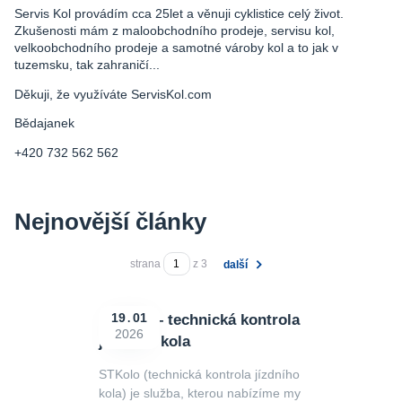
Servis Kol provádím cca 25let a věnuji cyklistice celý život.
Zkušenosti mám z maloobchodního prodeje, servisu kol,
velkoobchodního prodeje a samotné vároby kol a to jak v
tuzemsku, tak zahraničí...
Děkuji, že využíváte ServisKol.com
Bědajanek
+420 732 562 562
Nejnovější články
strana
z 3
další
STKolo – technická kontrola
19
01
2026
jízdního kola
STKolo (technická kontrola jízdního
kola) je služba, kterou nabízíme my