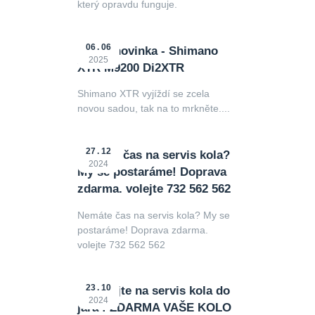
který opravdu funguje.
06
06
Horká novinka - Shimano
2025
XTR M9200 Di2XTR
Shimano XTR vyjíždí se zcela
novou sadou, tak na to mrkněte....
27
12
Nemáte čas na servis kola?
2024
My se postaráme! Doprava
zdarma. volejte 732 562 562
Nemáte čas na servis kola? My se
postaráme! Doprava zdarma.
volejte 732 562 562
23
10
Nečekejte na servis kola do
2024
jara ! ZDARMA VAŠE KOLO