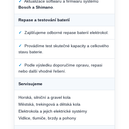
✓
Aktualizace softwaru a firmwaru systémů
Bosch a Shimano
.
Repase a testování baterií
✓
Zajišťujeme odborné repase baterií elektrokol.
✓
Provádíme test skutečné kapacity a celkového
stavu baterie.
✓
Podle výsledku doporučíme opravu, repasi
nebo další vhodné řešení.
Servisujeme
Horská, silniční a gravel kola
Městská, trekingová a dětská kola
Elektrokola a jejich elektrické systémy
Vidlice, tlumiče, brzdy a pohony