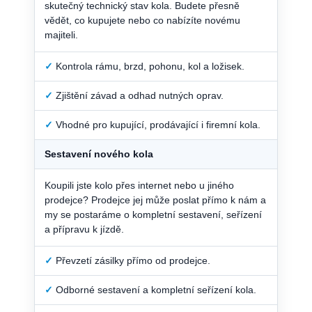
skutečný technický stav kola. Budete přesně
vědět, co kupujete nebo co nabízíte novému
majiteli.
✓
Kontrola rámu, brzd, pohonu, kol a ložisek.
✓
Zjištění závad a odhad nutných oprav.
✓
Vhodné pro kupující, prodávající i firemní kola.
Sestavení nového kola
Koupili jste kolo přes internet nebo u jiného
prodejce? Prodejce jej může poslat přímo k nám a
my se postaráme o kompletní sestavení, seřízení
a přípravu k jízdě.
✓
Převzetí zásilky přímo od prodejce.
✓
Odborné sestavení a kompletní seřízení kola.