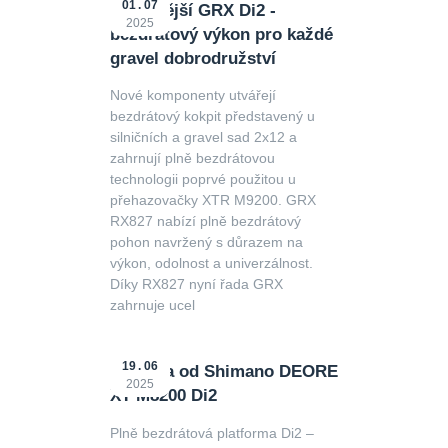
01
07
Nejnovější GRX Di2 -
2025
bezdrátový výkon pro každé
gravel dobrodružství
Nové komponenty utvářejí
bezdrátový kokpit představený u
silničních a gravel sad 2x12 a
zahrnují plně bezdrátovou
technologii poprvé použitou u
přehazovačky XTR M9200. GRX
RX827 nabízí plně bezdrátový
pohon navržený s důrazem na
výkon, odolnost a univerzálnost.
Díky RX827 nyní řada GRX
zahrnuje ucel
19
06
Novinka od Shimano DEORE
2025
XT M8200 Di2
Plně bezdrátová platforma Di2 –