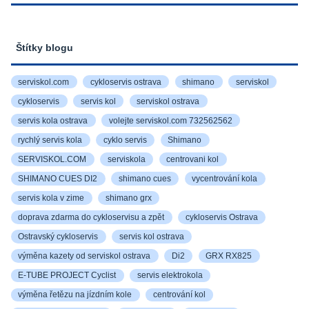
Štítky blogu
serviskol.com
cykloservis ostrava
shimano
serviskol
cykloservis
servis kol
serviskol ostrava
servis kola ostrava
volejte serviskol.com 732562562
rychlý servis kola
cyklo servis
Shimano
SERVISKOL.COM
serviskola
centrovani kol
SHIMANO CUES DI2
shimano cues
vycentrování kola
servis kola v zime
shimano grx
doprava zdarma do cykloservisu a zpět
cykloservis Ostrava
Ostravský cykloservis
servis kol ostrava
výměna kazety od serviskol ostrava
Di2
GRX RX825
E-TUBE PROJECT Cyclist
servis elektrokola
výměna řetězu na jízdním kole
centrování kol