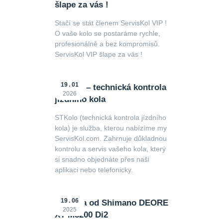
šlape za vás !
Stačí se stát členem ServisKol VIP !
O vaše kolo se postaráme rychle,
profesionálně a bez kompromisů.
ServisKol VIP šlape za vás !
19
01
STKolo – technická kontrola
2026
jízdního kola
STKolo (technická kontrola jízdního
kola) je služba, kterou nabízíme my
ServisKol.com. Zahrnuje důkladnou
kontrolu a servis vašeho kola, který
si snadno objednáte přes naši
aplikaci nebo telefonicky.
19
06
Novinka od Shimano DEORE
2025
XT M8200 Di2