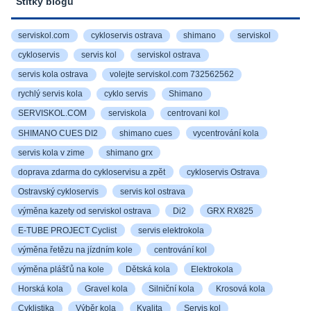
Štítky blogu
serviskol.com
cykloservis ostrava
shimano
serviskol
cykloservis
servis kol
serviskol ostrava
servis kola ostrava
volejte serviskol.com 732562562
rychlý servis kola
cyklo servis
Shimano
SERVISKOL.COM
serviskola
centrovani kol
SHIMANO CUES DI2
shimano cues
vycentrování kola
servis kola v zime
shimano grx
doprava zdarma do cykloservisu a zpět
cykloservis Ostrava
Ostravský cykloservis
servis kol ostrava
výměna kazety od serviskol ostrava
Di2
GRX RX825
E-TUBE PROJECT Cyclist
servis elektrokola
výměna řetězu na jízdním kole
centrování kol
výměna plášťů na kole
Dětská kola
Elektrokola
Horská kola
Gravel kola
Silniční kola
Krosová kola
Cyklistika
Výběr kola
Kvalita
Servis kol