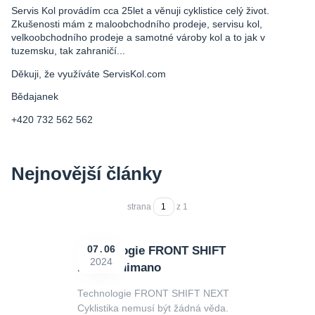
Servis Kol provádím cca 25let a věnuji cyklistice celý život.
Zkušenosti mám z maloobchodního prodeje, servisu kol,
velkoobchodního prodeje a samotné vároby kol a to jak v
tuzemsku, tak zahraničí...
Děkuji, že využíváte ServisKol.com
Bědajanek
+420 732 562 562
Nejnovější články
strana
z 1
Technologie FRONT SHIFT
07
06
2024
NEXT Shimano
Technologie FRONT SHIFT NEXT
Cyklistika nemusí být žádná věda.