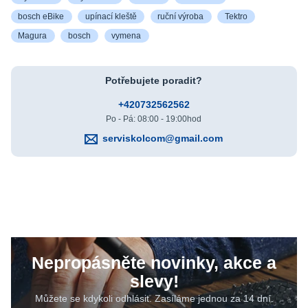
bosch eBike
upínací kleště
ruční výroba
Tektro
Magura
bosch
vymena
Potřebujete poradit?
+420732562562
Po - Pá: 08:00 - 19:00hod
serviskolcom@gmail.com
Nepropásněte novinky, akce a
slevy!
Můžete se kdykoli odhlásit. Zasíláme jednou za 14 dní.