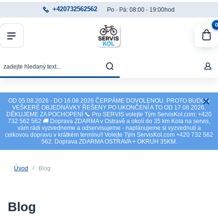
+420732562562
Po - Pá: 08:00 - 19:00hod
0
OD 05.08.2026 - DO 16.08.2026 ČERPÁME DOVOLENOU. PROTO BUDOU
VEŠKERÉ OBJEDNÁVKY ŘEŠENY PO UKONČENÍ A TO OD 17.08.2026.
DĚKUJEME ZA POCHOPENÍ 📞 Pro SERVIS volejte Tým ServisKol.com: +420
732 562 562 🚚 Doprava ZDARMA v Ostravě a okolí do 35 km Kola na servis,
vám rádi vyzvedneme a odservisujeme - naplánujeme si vyzvednutí a
celkovou dopravu v krátkém termínu!! Volejte Tým ServisKol.com +420 732 562
562. Doprava ZDARMA OSTRAVA + OKRUH 35KM.
Úvod
Blog
Blog