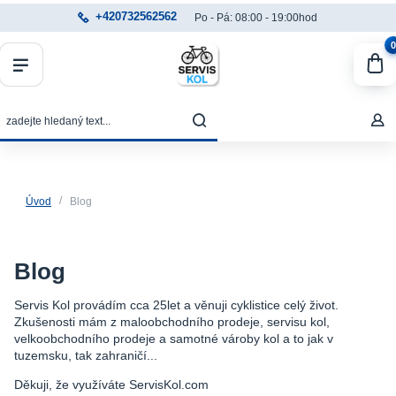
+420732562562
Po - Pá: 08:00 - 19:00hod
0
Úvod
Blog
Blog
Servis Kol provádím cca 25let a věnuji cyklistice celý život.
Zkušenosti mám z maloobchodního prodeje, servisu kol,
velkoobchodního prodeje a samotné vároby kol a to jak v
tuzemsku, tak zahraničí...
Děkuji, že využíváte ServisKol.com