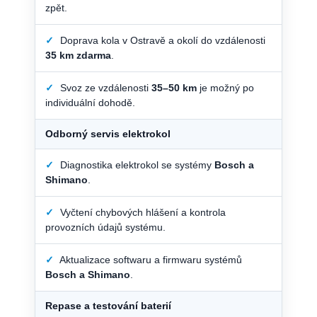
zpět.
✓
Doprava kola v Ostravě a okolí do vzdálenosti
35 km zdarma
.
✓
Svoz ze vzdálenosti
35–50 km
je možný po
individuální dohodě.
Odborný servis elektrokol
✓
Diagnostika elektrokol se systémy
Bosch a
Shimano
.
✓
Vyčtení chybových hlášení a kontrola
provozních údajů systému.
✓
Aktualizace softwaru a firmwaru systémů
Bosch a Shimano
.
Repase a testování baterií