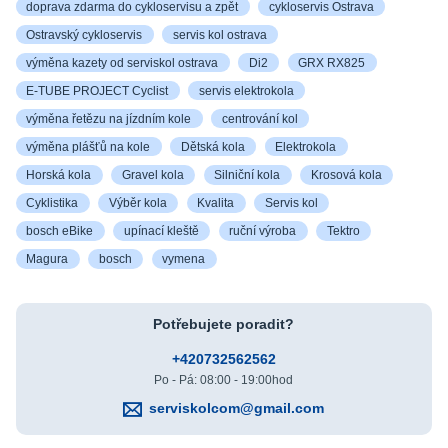
doprava zdarma do cykloservisu a zpět
cykloservis Ostrava
Ostravský cykloservis
servis kol ostrava
výměna kazety od serviskol ostrava
Di2
GRX RX825
E-TUBE PROJECT Cyclist
servis elektrokola
výměna řetězu na jízdním kole
centrování kol
výměna plášťů na kole
Dětská kola
Elektrokola
Horská kola
Gravel kola
Silniční kola
Krosová kola
Cyklistika
Výběr kola
Kvalita
Servis kol
bosch eBike
upínací kleště
ruční výroba
Tektro
Magura
bosch
vymena
Potřebujete poradit?
+420732562562
Po - Pá: 08:00 - 19:00hod
serviskolcom@gmail.com