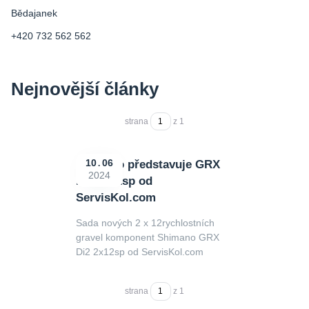
Bědajanek
+420 732 562 562
Nejnovější články
strana
z 1
Shimano představuje GRX
10
06
2024
Di2 2x12sp od
ServisKol.com
Sada nových 2 x 12rychlostních
gravel komponent Shimano GRX
Di2 2x12sp od ServisKol.com
strana
z 1