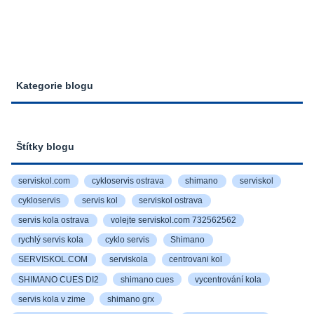
Kategorie blogu
Štítky blogu
serviskol.com
cykloservis ostrava
shimano
serviskol
cykloservis
servis kol
serviskol ostrava
servis kola ostrava
volejte serviskol.com 732562562
rychlý servis kola
cyklo servis
Shimano
SERVISKOL.COM
serviskola
centrovani kol
SHIMANO CUES DI2
shimano cues
vycentrování kola
servis kola v zime
shimano grx