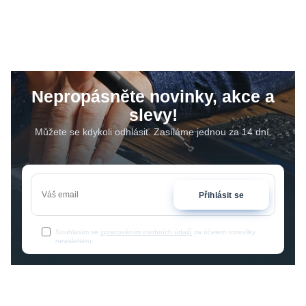
Nepropásněte novinky, akce a
slevy!
Můžete se kdykoli odhlásit. Zasíláme jednou za 14 dní.
Přihlásit se
Souhlasím se
zpracováním osobních údajů
za účelem rozesílky
newsletteru.