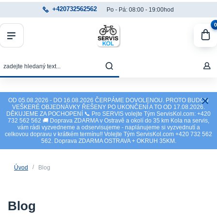
+420732562562
Po - Pá: 08:00 - 19:00hod
0
OD 05.08.2026 - DO 16.08.2026 ČERPÁME DOVOLENOU. PROTO BUDOU
VEŠKERÉ OBJEDNÁVKY ŘEŠENY PO UKONČENÍ A TO OD 17.08.2026.
DĚKUJEME ZA POCHOPENÍ 📞 Pro SERVIS volejte Tým ServisKol.com: +420
732 562 562 🚚 Doprava ZDARMA v Ostravě a okolí do 35 km Kola na servis,
vám rádi vyzvedneme a odservisujeme - naplánujeme si vyzvednutí a
celkovou dopravu v krátkém termínu!! Volejte Tým ServisKol.com +420 732 562
562. Doprava ZDARMA OSTRAVA + OKRUH 35KM.
Úvod
Blog
Blog