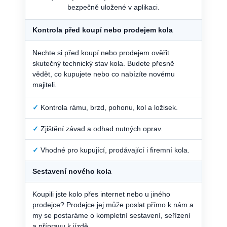
bezpečně uložené v aplikaci.
Kontrola před koupí nebo prodejem kola
Nechte si před koupí nebo prodejem ověřit
skutečný technický stav kola. Budete přesně
vědět, co kupujete nebo co nabízíte novému
majiteli.
✓
Kontrola rámu, brzd, pohonu, kol a ložisek.
✓
Zjištění závad a odhad nutných oprav.
✓
Vhodné pro kupující, prodávající i firemní kola.
Sestavení nového kola
Koupili jste kolo přes internet nebo u jiného
prodejce? Prodejce jej může poslat přímo k nám a
my se postaráme o kompletní sestavení, seřízení
a přípravu k jízdě.