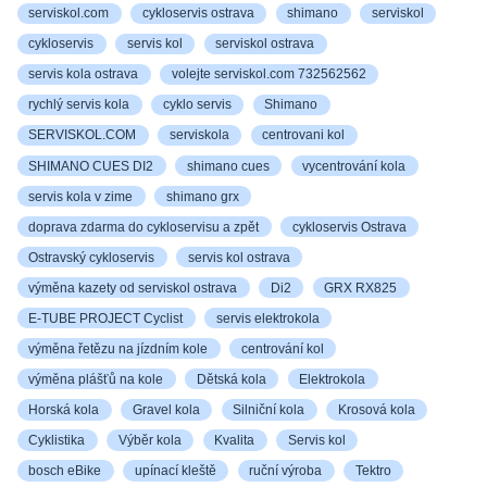
serviskol.com
cykloservis ostrava
shimano
serviskol
cykloservis
servis kol
serviskol ostrava
servis kola ostrava
volejte serviskol.com 732562562
rychlý servis kola
cyklo servis
Shimano
SERVISKOL.COM
serviskola
centrovani kol
SHIMANO CUES DI2
shimano cues
vycentrování kola
servis kola v zime
shimano grx
doprava zdarma do cykloservisu a zpět
cykloservis Ostrava
Ostravský cykloservis
servis kol ostrava
výměna kazety od serviskol ostrava
Di2
GRX RX825
E-TUBE PROJECT Cyclist
servis elektrokola
výměna řetězu na jízdním kole
centrování kol
výměna plášťů na kole
Dětská kola
Elektrokola
Horská kola
Gravel kola
Silniční kola
Krosová kola
Cyklistika
Výběr kola
Kvalita
Servis kol
bosch eBike
upínací kleště
ruční výroba
Tektro