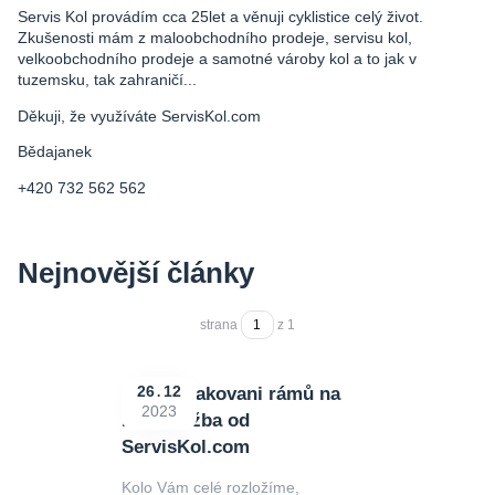
Servis Kol provádím cca 25let a věnuji cyklistice celý život.
Zkušenosti mám z maloobchodního prodeje, servisu kol,
velkoobchodního prodeje a samotné vároby kol a to jak v
tuzemsku, tak zahraničí...
Děkuji, že využíváte ServisKol.com
Bědajanek
+420 732 562 562
Nejnovější články
strana
z 1
Nástřik lakovani rámů na
26
12
2023
kolo služba od
ServisKol.com
Kolo Vám celé rozložíme,