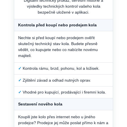
Digitální technický průkaz, servisní historie a
výsledky technických kontrol vašeho kola
bezpečně uložené v aplikaci.
Kontrola před koupí nebo prodejem kola
Nechte si před koupí nebo prodejem ověřit
skutečný technický stav kola. Budete přesně
vědět, co kupujete nebo co nabízíte novému
majiteli.
✓
Kontrola rámu, brzd, pohonu, kol a ložisek.
✓
Zjištění závad a odhad nutných oprav.
✓
Vhodné pro kupující, prodávající i firemní kola.
Sestavení nového kola
Koupili jste kolo přes internet nebo u jiného
prodejce? Prodejce jej může poslat přímo k nám a