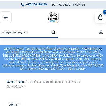
+420732562562
Po - Pá: 08:00 - 19:00hod
0
OD 05.08.2026 - DO 16.08.2026 ČERPÁME DOVOLENOU. PROTO BUDOU
VEŠKERÉ OBJEDNÁVKY ŘEŠENY PO UKONČENÍ A TO OD 17.08.2026.
DĚKUJEME ZA POCHOPENÍ 📞 Pro SERVIS volejte Tým ServisKol.com: +420
732 562 562 🚚 Doprava ZDARMA v Ostravě a okolí do 35 km Kola na servis,
vám rádi vyzvedneme a odservisujeme - naplánujeme si vyzvednutí a
celkovou dopravu v krátkém termínu!! Volejte Tým ServisKol.com +420 732 562
562. Doprava ZDARMA OSTRAVA + OKRUH 35KM.
Úvod
Blog
Nástřik lakovani rámů na kolo služba od
ServisKol.com
26
12