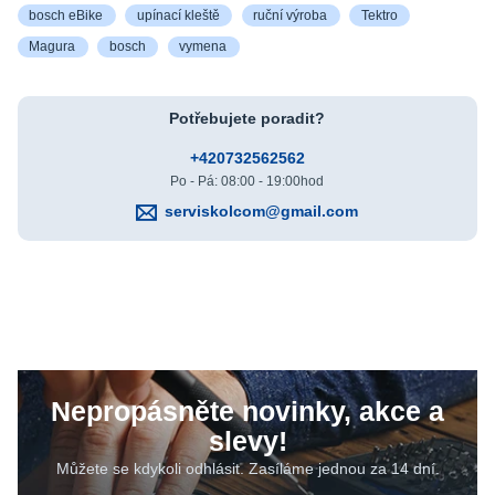
bosch eBike
upínací kleště
ruční výroba
Tektro
Magura
bosch
vymena
Potřebujete poradit?
+420732562562
Po - Pá: 08:00 - 19:00hod
serviskolcom@gmail.com
Nepropásněte novinky, akce a
slevy!
Můžete se kdykoli odhlásit. Zasíláme jednou za 14 dní.