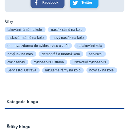
Facebook
Twitter
Štítky
lakování rámů na kolo
nástřik rámů na kolo
pískování rámů na kolo
nový nástřik na kolo
doprava zdarma do cykloservisu a zpět
nalakování kola
nový lak na kolo
demontáž a montáž kola
serviskol
cykloservis
cykloservis Ostrava
Ostravský cykloservis
Servis Kol Ostrava
lakujeme rámy na kolo
novýlak na kole
Kategorie blogu
Štítky blogu