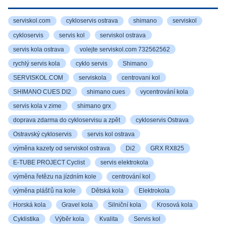
serviskol.com
cykloservis ostrava
shimano
serviskol
cykloservis
servis kol
serviskol ostrava
servis kola ostrava
volejte serviskol.com 732562562
rychlý servis kola
cyklo servis
Shimano
SERVISKOL.COM
serviskola
centrovani kol
SHIMANO CUES DI2
shimano cues
vycentrování kola
servis kola v zime
shimano grx
doprava zdarma do cykloservisu a zpět
cykloservis Ostrava
Ostravský cykloservis
servis kol ostrava
výměna kazety od serviskol ostrava
Di2
GRX RX825
E-TUBE PROJECT Cyclist
servis elektrokola
výměna řetězu na jízdním kole
centrování kol
výměna plášťů na kole
Dětská kola
Elektrokola
Horská kola
Gravel kola
Silniční kola
Krosová kola
Cyklistika
Výběr kola
Kvalita
Servis kol