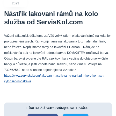
2023
Nástřik lakovani rámů na kolo
služba od ServisKol.com
Vážení zákazníci, děkujeme za Váš velký zájem o lakování rámů na kola, jen
pro upřesnění všech. Rámy přijímáme na lakování a to z materiálu hliník,
nebo železo. Nepřijímáme rámy na lakování z Carbonu. Rám jde na
opískování a pak na lakování jednou barvou KOMAXITEM prášková barva.
Odstín barvy si vyberte dle RAL vzorkovníku a vepište do objednávky číslo
barvy, a důležité je jestli chcete barvu lesklou, nebo v matu. Volejte na
732562562, nebo si online objednejte na viz odkaz
https://www.serviskol.com/lakovani-nastrik-ramu-na-jizdni-kolo-komaxit-
cykloservis-ostrava
Líbil se článek? Sdílejte ho s přáteli