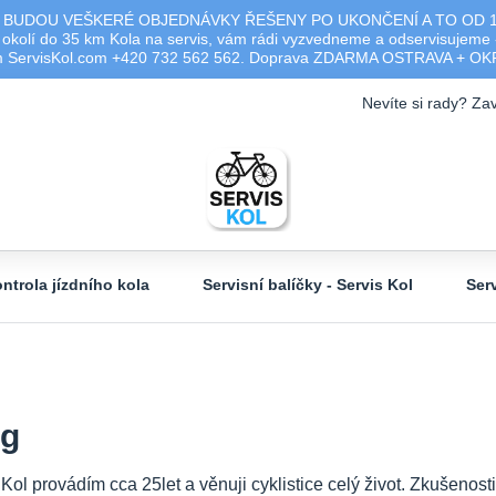
 BUDOU VEŠKERÉ OBJEDNÁVKY ŘEŠENY PO UKONČENÍ A TO OD 17.0
olí do 35 km Kola na servis, vám rádi vyzvedneme a odservisujeme -
ým ServisKol.com +420 732 562 562. Doprava ZDARMA OSTRAVA + O
Nevíte si rady? Zav
ntrola jízdního kola
Servisní balíčky - Servis Kol
Ser
og
 Kol provádím cca 25let a věnuji cyklistice celý život. Zkušeno