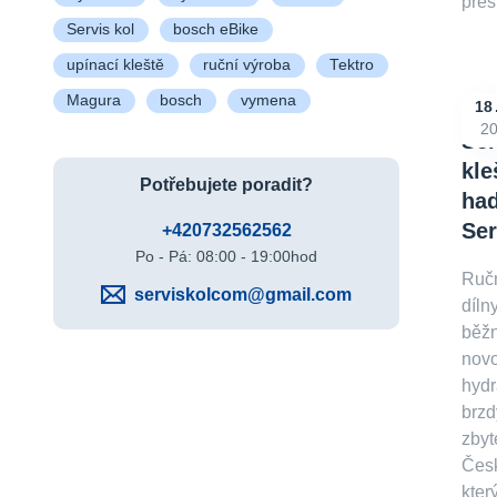
přes
Servis kol
bosch eBike
upínací kleště
ruční výroba
Tektro
Magura
bosch
vymena
18
2
Ser
kle
Potřebujete poradit?
had
Se
+420732562562
Po - Pá: 08:00 - 19:00hod
Ručn
serviskolcom@gmail.com
díln
běžn
novo
hydr
brzd
zbyt
Česk
kter