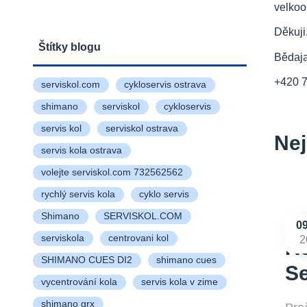
velkoo
Děkuji
Štítky blogu
Bědaj
+420 
serviskol.com
cykloservis ostrava
shimano
serviskol
cykloservis
servis kol
serviskol ostrava
Nej
servis kola ostrava
volejte serviskol.com 732562562
rychlý servis kola
cyklo servis
Shimano
SERVISKOL.COM
0
serviskola
centrovani kol
2
Re
SHIMANO CUES DI2
shimano cues
S
vycentrování kola
servis kola v zime
shimano grx