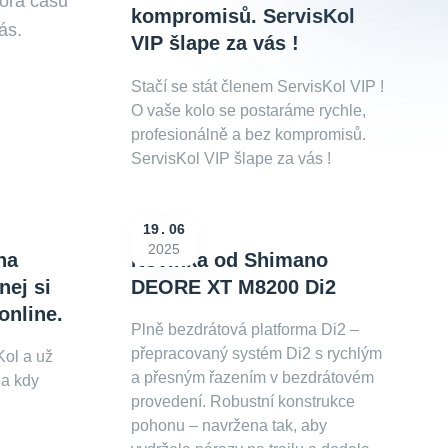
pora času
kompromisů. ServisKol
ás.
VIP šlape za vás !
Stačí se stát členem ServisKol VIP !
O vaše kolo se postaráme rychle,
profesionálně a bez kompromisů.
ServisKol VIP šlape za vás !
19
06
2025
na
Novinka od Shimano
nej si
DEORE XT M8200 Di2
online.
Plně bezdrátová platforma Di2 –
přepracovaný systém Di2 s rychlým
Kol a už
a přesným řazením v bezdrátovém
 a kdy
provedení. Robustní konstrukce
pohonu – navržena tak, aby