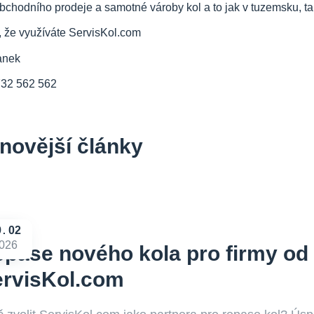
bchodního prodeje a samotné vároby kol a to jak v tuzemsku, tak
, že využíváte ServisKol.com
anek
732 562 562
novější články
9
02
026
pase nového kola pro firmy od
ervisKol.com