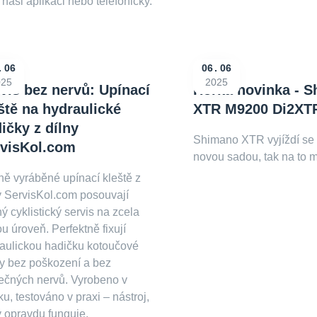
 naši aplikaci nebo telefonicky.
06
06
06
025
2025
vis bez nervů: Upínací
Horká novinka - 
ště na hydraulické
XTR M9200 Di2XT
ičky z dílny
Shimano XTR vyjíždí se
rvisKol.com
novou sadou, tak na to mr
ě vyráběné upínací kleště z
y ServisKol.com posouvají
ý cyklistický servis na zcela
u úroveň. Perfektně fixují
aulickou hadičku kotoučové
y bez poškození a bez
ečných nervů. Vyrobeno v
u, testováno v praxi – nástroj,
ý opravdu funguje.