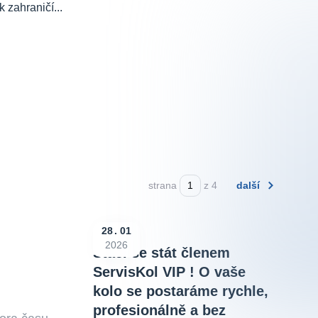
 zahraničí...
strana
z 4
další
28
01
2026
Stačí se stát členem
ServisKol VIP ! O vaše
kolo se postaráme rychle,
profesionálně a bez