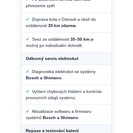
přivezeme zpět.
✓
Doprava kola v Ostravě a okolí do
vzdálenosti
35 km zdarma
.
✓
Svoz ze vzdálenosti
35–50 km
je
možný po individuální dohodě.
Odborný servis elektrokol
✓
Diagnostika elektrokol se systémy
Bosch a Shimano
.
✓
Vyčtení chybových hlášení a kontrola
provozních údajů systému.
✓
Aktualizace softwaru a firmwaru
systémů
Bosch a Shimano
.
Repase a testování baterií