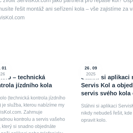
č zvolit ServisKol.com jako partnera pro repase kol? Ús
síte řešit montáž ani seřízení kola – vše zajistíme za v
visKol.com
01
26
09
026
2025
olo – technická
Stáhni si aplikaci 
trola jízdního kola
Servis Kol a objed
servis svého kola 
lo (technická kontrola jízdního
) je služba, kterou nabízíme my
Stáhni si aplikaci Servis
isKol.com. Zahrnuje
nikdy nebudeš řešit, kde
adnou kontrolu a servis vašeho
opravit kolo.
, který si snadno objednáte