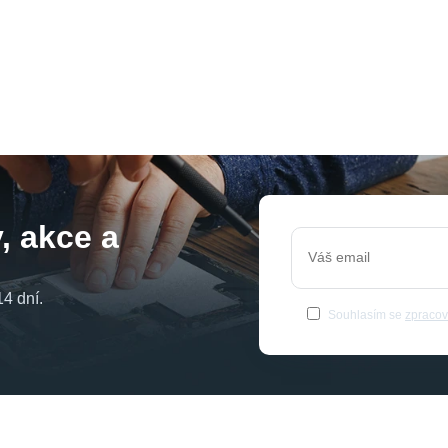
, akce a
4 dní.
Souhlasím se
zpracov