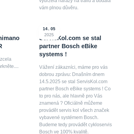
vydržela nárazy na trailu a dodala
vám plnou důvěru.
14
05
2025
Shimano
ServisKol.com se stal
R
partner Bosch eBike
systems !
 zcela
kněte....
Vážení zákazníci, máme pro vás
dobrou zprávu: Dnašním dnem
14.5.2025 se stal ServisKol.com
partner Bosch eBike systems ! Co
to pro nás, ale hlavně pro Vás
znamená ? Oficiálně můžeme
provádět servis kol všech značek
vybavené systémem Bosch.
Budeme tedy provádět cykloservis
Bosch ve 100% kvalitě.