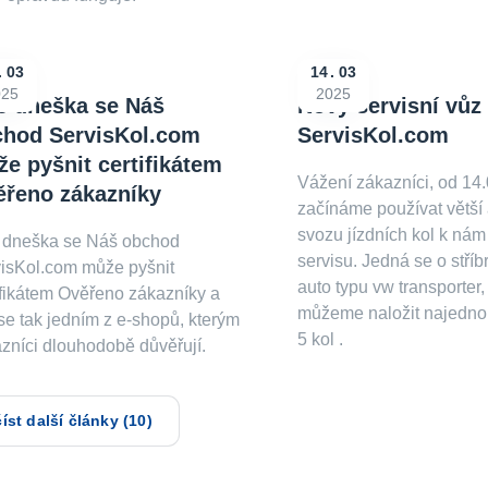
03
14
03
025
2025
e dneška se Náš
Nový servisní vůz
chod ServisKol.com
ServisKol.com
e pyšnit certifikátem
Vážení zákazníci, od 14
řeno zákazníky
začínáme používat větší
svozu jízdních kol k nám
 dneška se Náš obchod
servisu. Jedná se o stří
isKol.com může pyšnit
auto typu vw transporter,
ifikátem Ověřeno zákazníky a
můžeme naložit najedno
 se tak jedním z e-shopů, kterým
5 kol .
zníci dlouhodobě důvěřují.
íst další články (10)