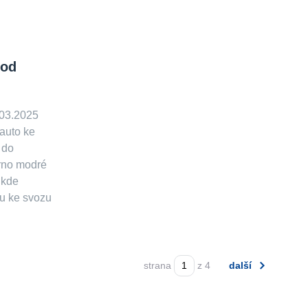
 od
.03.2025
 auto ke
 do
brno modré
 kde
u ke svozu
strana
z 4
další