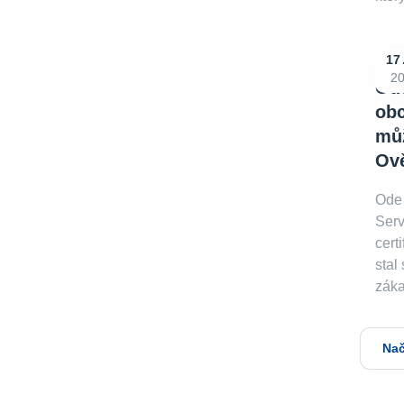
17
2
Od
ob
můž
Ově
Ode
Serv
cert
stal
záka
Nač