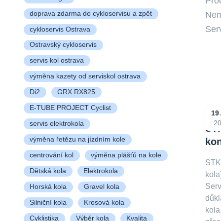
Pro
Nemu
doprava zdarma do cykloservisu a zpět
Ser
cykloservis Ostrava
Ostravský cykloservis
servis kol ostrava
výměna kazety od serviskol ostrava
Di2
GRX RX825
E-TUBE PROJECT Cyclist
19
2
servis elektrokola
STK
výměna řetězu na jízdním kole
kon
centrování kol
výměna plášťů na kole
STKo
Dětská kola
Elektrokola
kola
Serv
Horská kola
Gravel kola
důkl
Silniční kola
Krosová kola
kola
Cyklistika
Výběr kola
Kvalita