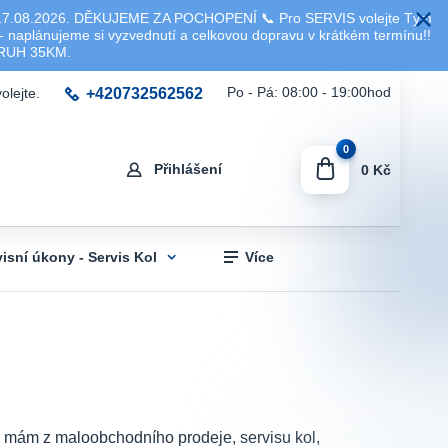
8.2026. DĚKUJEME ZA POCHOPENÍ 📞 Pro SERVIS volejte Tým
 naplánujeme si vyzvednutí a celkovou dopravu v krátkém termínu!!
KRUH 35KM.
+420732562562
Po - Pá: 08:00 - 19:00hod
olejte.
0
Přihlášení
0 Kč
visní úkony - Servis Kol
Více
sti mám z maloobchodního prodeje, servisu kol,