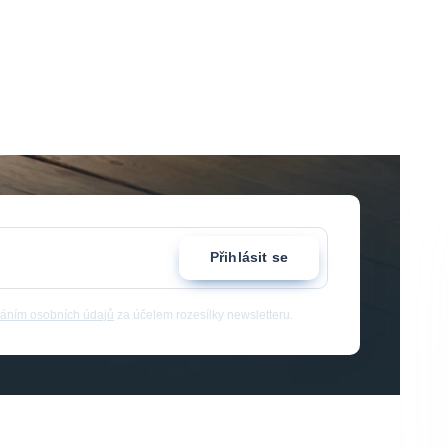
Přihlásit se
áním osobních údajů
za účelem rozesílky newsletteru.