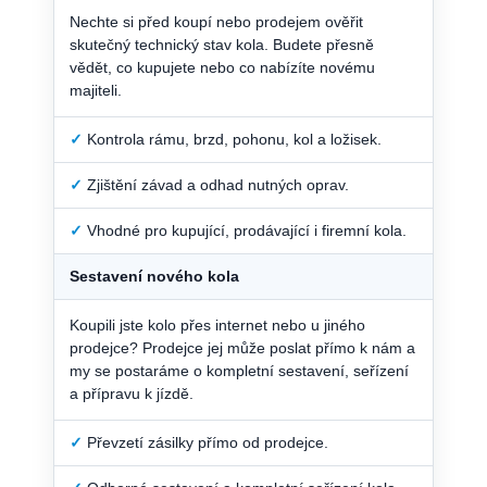
Nechte si před koupí nebo prodejem ověřit
skutečný technický stav kola. Budete přesně
vědět, co kupujete nebo co nabízíte novému
majiteli.
✓
Kontrola rámu, brzd, pohonu, kol a ložisek.
✓
Zjištění závad a odhad nutných oprav.
✓
Vhodné pro kupující, prodávající i firemní kola.
Sestavení nového kola
Koupili jste kolo přes internet nebo u jiného
prodejce? Prodejce jej může poslat přímo k nám a
my se postaráme o kompletní sestavení, seřízení
a přípravu k jízdě.
✓
Převzetí zásilky přímo od prodejce.