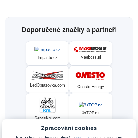
Doporučené značky a partneři
Magboss.pl
Impacto.cz
LedObrazovka.com
Onesto Energy
3xTOP.cz
ServisKol.com
Zpracování cookies
Náš e-shop a partneři potřebují Váš
souhlas
s použitím souborů