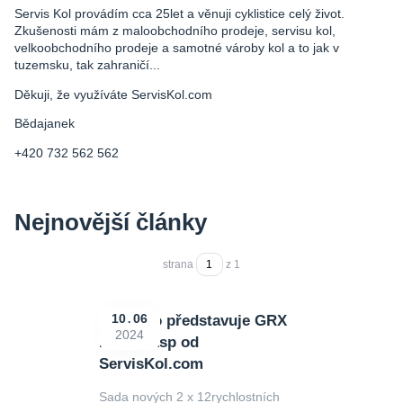
Servis Kol provádím cca 25let a věnuji cyklistice celý život.
Zkušenosti mám z maloobchodního prodeje, servisu kol,
velkoobchodního prodeje a samotné vároby kol a to jak v
tuzemsku, tak zahraničí...
Děkuji, že využíváte ServisKol.com
Bědajanek
+420 732 562 562
Nejnovější články
strana
z 1
Shimano představuje GRX
10
06
2024
Di2 2x12sp od
ServisKol.com
Sada nových 2 x 12rychlostních