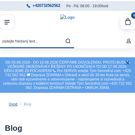
+420732562562
Po - Pá: 08:00 - 19:00hod
0
OD 05.08.2026 - DO 16.08.2026 ČERPÁME DOVOLENOU. PROTO BUDOU
VEŠKERÉ OBJEDNÁVKY ŘEŠENY PO UKONČENÍ A TO OD 17.08.2026.
DĚKUJEME ZA POCHOPENÍ 📞 Pro SERVIS volejte Tým ServisKol.com: +420
732 562 562 🚚 Doprava ZDARMA v Ostravě a okolí do 35 km Kola na servis,
vám rádi vyzvedneme a odservisujeme - naplánujeme si vyzvednutí a
celkovou dopravu v krátkém termínu!! Volejte Tým ServisKol.com +420 732 562
562. Doprava ZDARMA OSTRAVA + OKRUH 35KM.
Úvod
Blog
Blog