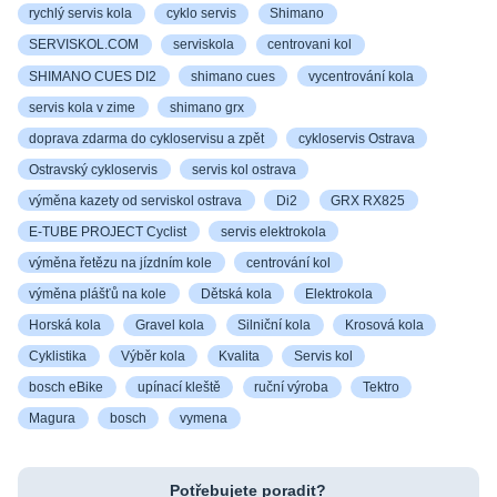
rychlý servis kola
cyklo servis
Shimano
SERVISKOL.COM
serviskola
centrovani kol
SHIMANO CUES DI2
shimano cues
vycentrování kola
servis kola v zime
shimano grx
doprava zdarma do cykloservisu a zpět
cykloservis Ostrava
Ostravský cykloservis
servis kol ostrava
výměna kazety od serviskol ostrava
Di2
GRX RX825
E-TUBE PROJECT Cyclist
servis elektrokola
výměna řetězu na jízdním kole
centrování kol
výměna plášťů na kole
Dětská kola
Elektrokola
Horská kola
Gravel kola
Silniční kola
Krosová kola
Cyklistika
Výběr kola
Kvalita
Servis kol
bosch eBike
upínací kleště
ruční výroba
Tektro
Magura
bosch
vymena
Potřebujete poradit?