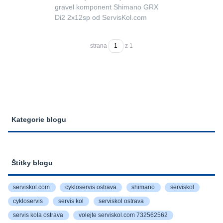
gravel komponent Shimano GRX
Di2 2x12sp od ServisKol.com
strana
z 1
Kategorie blogu
Štítky blogu
serviskol.com
cykloservis ostrava
shimano
serviskol
cykloservis
servis kol
serviskol ostrava
servis kola ostrava
volejte serviskol.com 732562562